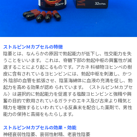
ストルピンＭカプセルの特徴
陰萎とは、なんらかの原因で勃起能力が低下し、性交能力を失
うことをいいます。 これは、脊髄下部の勃起中枢の興奮性が減
退することにより起こるものです。アカネ 科植物ヨヒンベの樹
皮に含有されているヨヒンビンには、勃起中枢を刺激し、かつ
外 陰部の血管を拡張させ、陰茎海綿体に血液の充満を促し、勃
起力を高める効果が認め られています。 〈ストルピンＭカプセ
ル〉は選択的に勃起能力を促進する塩酸ヨヒンビンと強精や興
奮の目的で飲用されているガラナのエキス及び古来より精気と
精力を増強するといわ れている反鼻末を配合した薬剤で、男性
能力の保持と高揚をもたらします。
ストルピンＭカプセルの効果・効能
神経衰弱性陰萎、衰弱性射精、老衰性陰萎