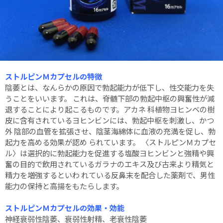
ストルピンＭカプセルの特徴
陰萎とは、なんらかの原因で勃起能力が低下し、性交能力を失
うことをいいます。 これは、脊髄下部の勃起中枢の興奮性が減
退することにより起こるものです。アカネ 科植物ヨヒンベの樹
皮に含有されているヨヒンビンには、勃起中枢を刺激し、かつ
外 陰部の血管を拡張させ、陰茎海綿体に血液の充満を促し、勃
起力を高める効果が認め られています。 〈ストルピンＭカプセ
ル〉は選択的に勃起能力を促進する塩酸ヨヒンビンと強精や興
奮の目的で飲用されているガラナのエキス及び古来より精気と
精力を増強するといわ れている反鼻末を配合した薬剤で、男性
能力の保持と高揚をもたらします。
ストルピンＭカプセルの効果・効能
神経衰弱性陰萎、衰弱性射精、老衰性陰萎