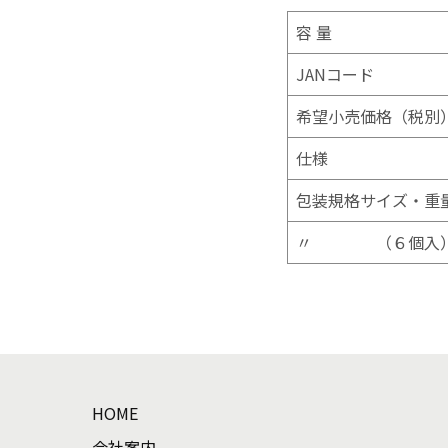
容 量
JANコード
希望小売価格（税別
仕様
包装規格サイズ・重
〃 （６個入
HOME
会社案内