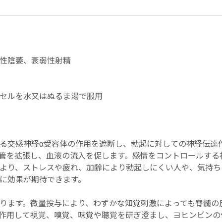
性陰萎、衰弱性射精
セルを水又はぬるま湯で服用
る交感神経α受容体の作用を遮断し、勃起に対しての神経伝達
管を拡張し、血液の流入を促します。感情をコントロールする
より、ストレスや疲れ、加齢により勃起しにくい人や、気持ち
に効果が期待できます。
ります。微量投与により、わずかな知覚刺激によっても脊髄の
作用して視覚、嗅覚、味覚や聴覚を研ぎ澄まし、ヨヒンビンの